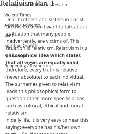
Relativism Part 1
Rosary Month/ Mes del Rosario
Violent Times
Dear brothers and sisters in Christ.
Advent / Adviento
On this occasion I want to talk about 
a situation that many people, 
Lent
inadvertently, are victims of. This 
Spiritual Growth
situation is relativism. Relativism is a 
philosophical idea which states 
Knowledge
that all views are equally valid
, 
Reopening / Reapertura
therefore, every truth is relative 
(never absolute) to each individual.
The surnames given to relativism 
leads this philosophical form to 
question other more specific areas, 
such as cultural, ethical and moral 
relativism.
In daily life, it is very easy to hear this 
saying: everyone has his/her own 